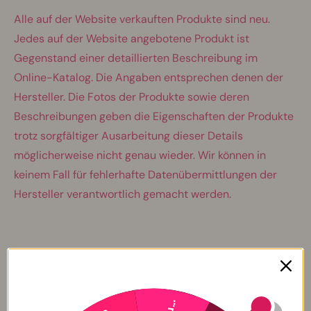
Alle auf der Website verkauften Produkte sind neu.
Jedes auf der Website angebotene Produkt ist
Gegenstand einer detaillierten Beschreibung im
Online-Katalog. Die Angaben entsprechen denen der
Hersteller. Die Fotos der Produkte sowie deren
Beschreibungen geben die Eigenschaften der Produkte
trotz sorgfältiger Ausarbeitung dieser Details
möglicherweise nicht genau wieder. Wir können in
keinem Fall für fehlerhafte Datenübermittlungen der
Hersteller verantwortlich gemacht werden.
Artikel 7: Rückgabe