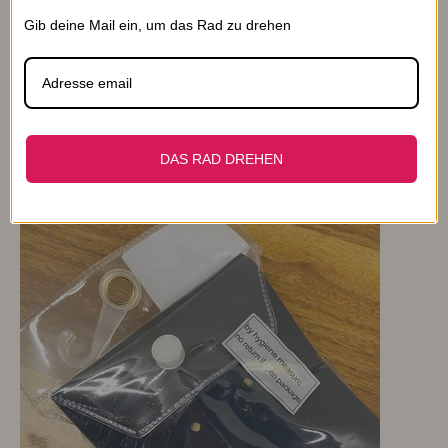
Verpackung
Gib deine Mail ein, um das Rad zu drehen
Das Hygieneetikett darf nicht zerrissen oder
abgeschält werden.
DAS RAD DREHEN